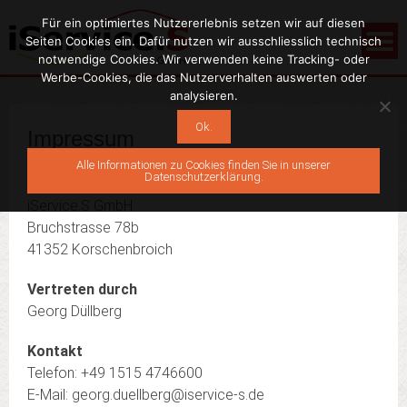
Für ein optimiertes Nutzererlebnis setzen wir auf diesen
Seiten Cookies ein. Dafür nutzen wir ausschliesslich technisch
notwendige Cookies. Wir verwenden keine Tracking- oder
Werbe-Cookies, die das Nutzerverhalten auswerten oder
analysieren.
Ok.
Impressum
Alle Informationen zu Cookies finden Sie in unserer
Datenschutzerklärung.
Angaben gemäß § 5 TMG
iService.S GmbH
Bruchstrasse 78b
41352 Korschenbroich
Vertreten durch
Georg Düllberg
Kontakt
Telefon: +49 1515 4746600
E-Mail: georg.duellberg@iservice-s.de